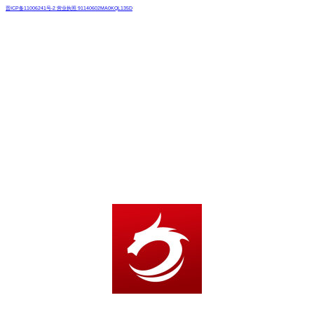
晋ICP备11006241号-2 营业执照 91140602MA0KQL135D
紫锋